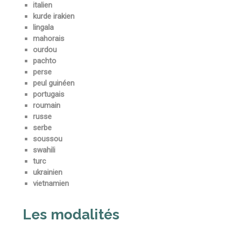
italien
kurde irakien
lingala
mahorais
ourdou
pachto
perse
peul guinéen
portugais
roumain
russe
serbe
soussou
swahili
turc
ukrainien
vietnamien
Les modalités