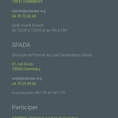
73031 CHAMBERY
contact@addcaes.org
04 79 72 43 49
lundi, mardi et jeudi
de 10h30 à 12h30 et de 14h à 16h
SPADA
Structure de Premier Accueil Demandeurs d’Asile
51, rue Ducis
73000 Chambéry
asile@addcaes.org
o4 79 25 99 06
tous les jours 9h-12h et 14h-17h
Participer
ADHÉRER / Participer aux frais de formation