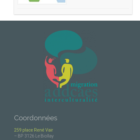
Coordonnées
259 place René Vair
– BP 3126 Le Biollay