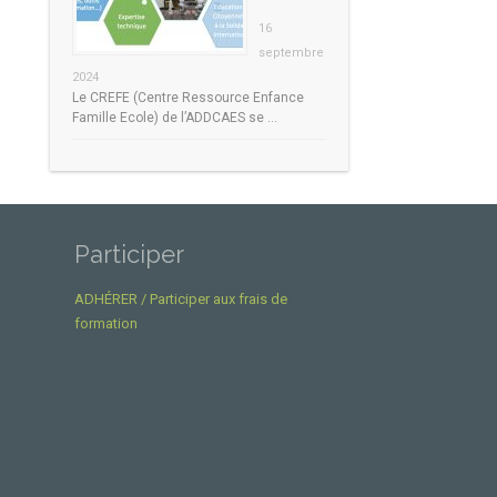
16
septembre
2024
Le CREFE (Centre Ressource Enfance
Famille Ecole) de l’ADDCAES se …
Participer
ADHÉRER / Participer aux frais de
formation