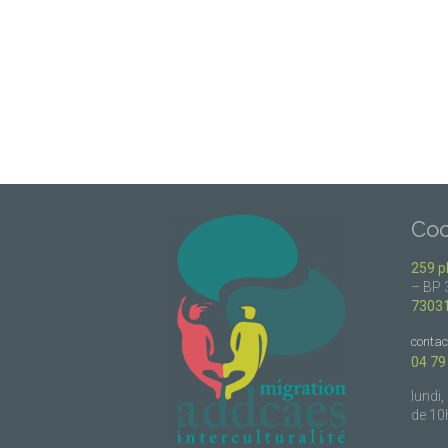
Co
259 p
– BP 
7303
conta
04 79
lundi,
de 10