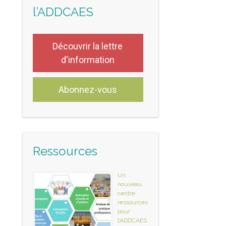
l’ADDCAES
Découvrir la lettre
d'information
Abonnez-vous
Ressources
Un
nouveau
centre
ressources
pour
l’ADDCAES