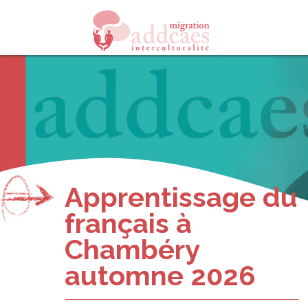
Apprentissage du
français à
Chambéry
automne 2026