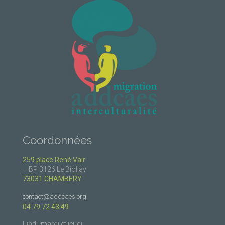
Coordonnées
259 place René Vair
– BP 3126 Le Biollay
73031 CHAMBERY
contact@addcaes.org
04 79 72 43 49
lundi, mardi et jeudi