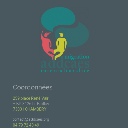
Coordonnées
259 place René Vair
– BP 3126 Le Biollay
73031 CHAMBERY
contact@addcaes.org
04 79 72 43 49