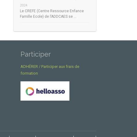
2024
Le CREFE (Centre Ressource Enfance
Famille Ecole) de l’ADDCAES se …
Participer
ADHÉRER / Participer aux frais de
formation