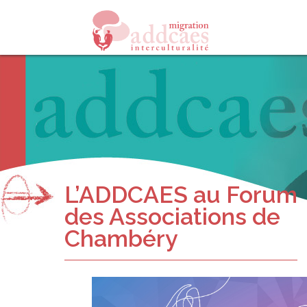
L’ADDCAES au Forum
des Associations de
Chambéry