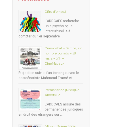
Offre d’emploi
L’ADDCAES recherche
un.e psychologue
interculturel.le à
compter du 1er septembre …
Ciné-débat – Samba, un
nombre borrado – 18
mars – 19h –
CinéMalraux
Projection suivie d’un échange avec le
co-scénariste Mahmoud Traoré et …
Permanence juridique
Albertville
L’ADDCAES assure des
permanences juridiques
en droit des étrangers sur …
Migrant’Scène 2025