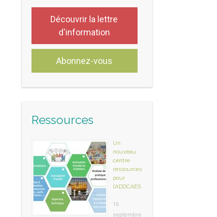
Découvrir la lettre
d'information
Abonnez-vous
Ressources
Un
nouveau
centre
ressources
pour
l’ADDCAES
16
septembre