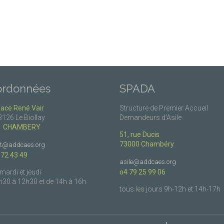
ordonnées
SPADA
lace René Vair
Structure de Premier Accueil
3126 Le Biollay
Demandeurs d’Asile
1 CHAMBERY
51, rue Ducis
73000 Chambéry
ct@addcaes.org
 72 43 49
asile@addcaes.org
 mardi et jeudi
o4 79 25 99 06
h30 à 12h30 et de 14h à 16h
tous les jours 9h-12h et 14h-17h