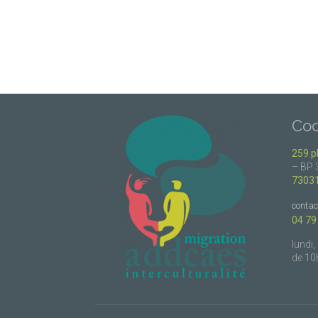
Co
259 p
– BP 
7303
conta
04 79
lundi,
de 10